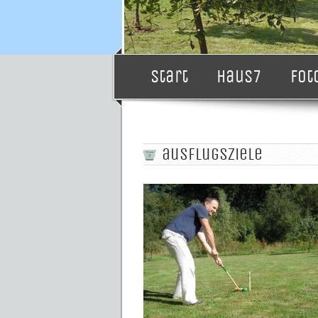
1
2
3
4
Start
Haus7
Fot
ausflugsziele